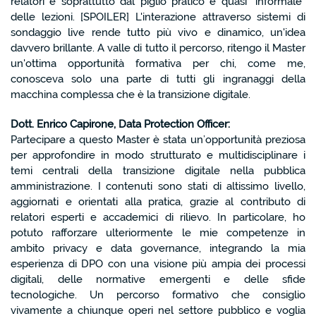
relatori e soprattutto dal piglio pratico e quasi "informale"
delle lezioni. [SPOILER] L'interazione attraverso sistemi di
sondaggio live rende tutto più vivo e dinamico, un'idea
davvero brillante. A valle di tutto il percorso, ritengo il Master
un'ottima opportunità formativa per chi, come me,
conosceva solo una parte di tutti gli ingranaggi della
macchina complessa che è la transizione digitale.
Dott. Enrico Capirone, Data Protection Officer:
Partecipare a questo Master è stata un’opportunità preziosa
per approfondire in modo strutturato e multidisciplinare i
temi centrali della transizione digitale nella pubblica
amministrazione. I contenuti sono stati di altissimo livello,
aggiornati e orientati alla pratica, grazie al contributo di
relatori esperti e accademici di rilievo. In particolare, ho
potuto rafforzare ulteriormente le mie competenze in
ambito privacy e data governance, integrando la mia
esperienza di DPO con una visione più ampia dei processi
digitali, delle normative emergenti e delle sfide
tecnologiche. Un percorso formativo che consiglio
vivamente a chiunque operi nel settore pubblico e voglia