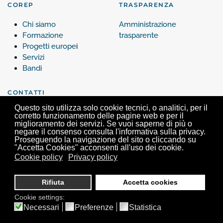
COREP
TRASPARENZA
Chi siamo
Amministrazione
Formazione
trasparente
Progetti europe
i
Servizi
Bandi
CONTATTI
Questo sito utilizza solo cookie tecnici, o analitici, per il
Contattaci
corretto funzionamento delle pagine web e per il
miglioramento dei servizi. Se vuoi saperne di più o
negare il consenso consulta l'informativa sulla privacy.
Proseguendo la navigazione del sito o cliccando su
"Accetta Cookies" acconsenti all'uso dei cookie.
Cookie policy
Privacy policy
Corep, Via Verdi 25 - 10124 Torino - Tel. +39 011 63.99.200 -
info@corep.it
- P.iva
05462680017
Rifiuta
Accetta cookies
Cookie settings:
Necessari
Preferenze
Statistica