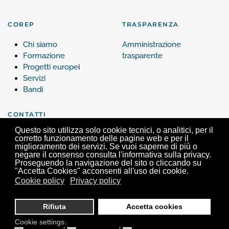
COREP
TRASPARENZA
Chi siamo
Amministrazione
Formazione
trasparente
Progetti europe
i
Servizi
Bandi
CONTATTI
Questo sito utilizza solo cookie tecnici, o analitici, per il
Contattaci
corretto funzionamento delle pagine web e per il
miglioramento dei servizi. Se vuoi saperne di più o
negare il consenso consulta l'informativa sulla privacy.
Proseguendo la navigazione del sito o cliccando su
"Accetta Cookies" acconsenti all'uso dei cookie.
Cookie policy
Privacy policy
Corep, Via Verdi 25 - 10124 Torino - Tel. +39 011 63.99.200 -
info@corep.it
- P.iva
05462680017
Rifiuta
Accetta cookies
Cookie settings: