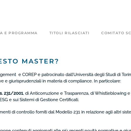
CA E PROGRAMMA
TITOLI RILASCIATI
COMITATO SC
UESTO MASTER?
ement e COREP e patrocinato dall’Università degli Studi di Torin
e giurisprudenziali in materia di compliance. In particolare:
gs. 231/2001
, di Anticorruzione e Trasparenza, di Whistleblowing 
ESG e sui Sistemi di Gestione Certificati.
menti di controllo forniti dal Modello 231 in relazione agli altri siste
opone contenuti aggiornati alle più recenti novità normative e giur