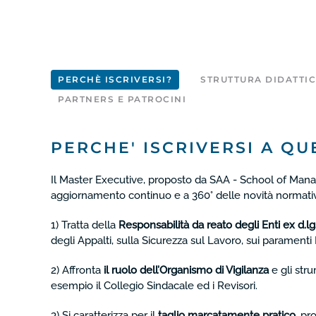
PERCHÈ ISCRIVERSI?
STRUTTURA DIDATTI
PARTNERS E PATROCINI
PERCHE' ISCRIVERSI A Q
Il Master Executive, proposto da SAA - School of Manag
aggiornamento continuo e a 360° delle novità normative 
1) Tratta della
Responsabilità da reato degli Enti ex d.l
degli Appalti, sulla Sicurezza sul Lavoro, sui paramenti 
2) Affronta
il ruolo dell’Organismo di Vigilanza
e gli stru
esempio il Collegio Sindacale ed i Revisori.
3) Si caratterizza per il
taglio marcatamente pratico
, pr