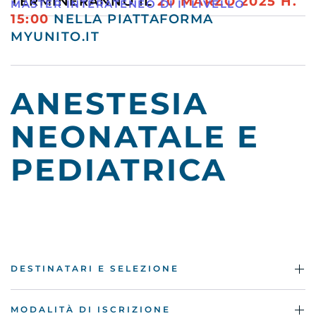
TERMINERANNO IL
20
MARZO
2025 H.
MASTER INTERATENEO DI II LIVELLO
15:00
NELLA PIATTAFORMA
MYUNITO.IT
ANESTESIA
NEONATALE E
PEDIATRICA
DESTINATARI E SELEZIONE
MODALITÀ DI ISCRIZIONE