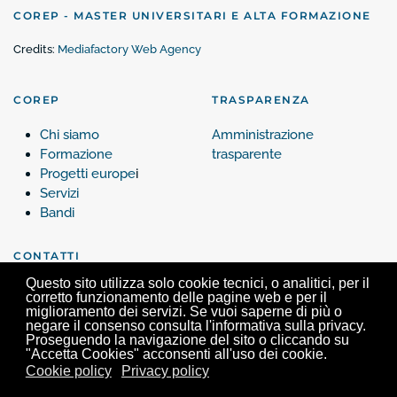
COREP - MASTER UNIVERSITARI E ALTA FORMAZIONE
Credits:
Mediafactory Web Agency
COREP
TRASPARENZA
Chi siamo
Amministrazione
Formazione
trasparente
Progetti europe
i
Servizi
Bandi
CONTATTI
Questo sito utilizza solo cookie tecnici, o analitici, per il
Contattaci
corretto funzionamento delle pagine web e per il
miglioramento dei servizi. Se vuoi saperne di più o
negare il consenso consulta l'informativa sulla privacy.
Proseguendo la navigazione del sito o cliccando su
"Accetta Cookies" acconsenti all'uso dei cookie.
Cookie policy
Privacy policy
Corep, Via Verdi 25 - 10124 Torino - Tel. +39 011 63.99.200 -
info@corep.it
- P.iva
05462680017